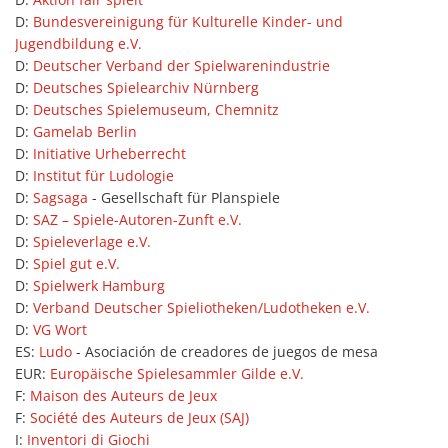
D:
Bundesvereinigung für Kulturelle Kinder- und
Jugendbildung e.V.
D:
Deutscher Verband der Spielwarenindustrie
D:
Deutsches Spielearchiv Nürnberg
D:
Deutsches Spielemuseum, Chemnitz
D:
Gamelab Berlin
D:
Initiative Urheberrecht
D:
Institut für Ludologie
D:
Sagsaga
- Gesellschaft für Planspiele
D:
SAZ – Spiele-Autoren-Zunft e.V.
D:
Spieleverlage e.V.
D:
Spiel gut e.V.
D:
Spielwerk Hamburg
D:
Verband Deutscher Spieliotheken/Ludotheken e.V.
D:
VG Wort
ES:
Ludo
- Asociación de creadores de juegos de mesa
EUR:
Europäische Spielesammler Gilde e.V.
F:
Maison des Auteurs de Jeux
F:
Société des Auteurs de Jeux (SAJ)
I:
Inventori di Giochi