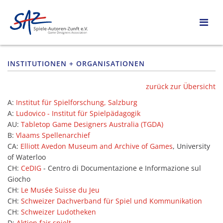
INSTITUTIONEN + ORGANISATIONEN
zurück zur Übersicht
A:
Institut für Spielforschung, Salzburg
A:
Ludovico - Institut für Spielpädagogik
AU:
Tabletop Game Designers Australia (TGDA)
B:
Vlaams Spellenarchief
CA:
Elliott Avedon Museum and Archive of Games
, University
of Waterloo
CH:
CeDIG
- Centro di Documentazione e Informazione sul
Giocho
CH:
Le Musée Suisse du Jeu
CH:
Schweizer Dachverband für Spiel und Kommunikation
CH:
Schweizer Ludotheken
D:
Aktion fair spielt