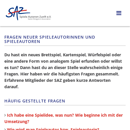
FRAGEN NEUER SPIELEAUTORINNEN UND
SPIELEAUTOREN
Du hast ein neues Brettspiel, Kartenspiel, Würfelspiel oder
eine andere Form von analogem Spiel erfunden oder willst
es tun? Dann hast du an dieser Stelle wahrscheinlich einige
Fragen. Hier haben wir die häufigsten Fragen gesammelt.
Erfahrene Mitglieder der SAZ geben kurze Antworten
darauf.
HÄUFIG GESTELLTE FRAGEN
Ich habe eine Spielidee, was nun? Wie beginne ich mit der
Umsetzung?
Wie wird man Spieleautor bzw. Spieleautorin?