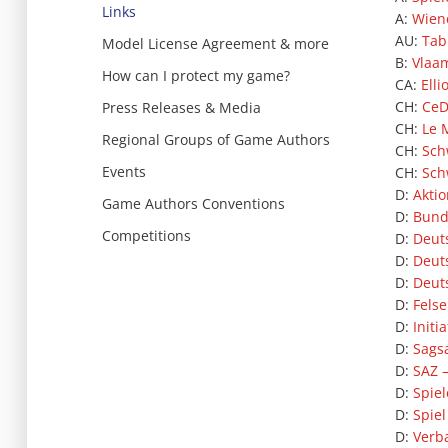
Links
A:
Wien
AU:
Tab
Model License Agreement & more
B:
Vlaam
How can I protect my game?
CA:
Ell
CH:
Ce
Press Releases & Media
CH:
Le 
Regional Groups of Game Authors
CH:
Sch
Events
CH:
Sch
D:
Aktio
Game Authors Conventions
D:
Bunde
Competitions
D:
Deut
D:
Deut
D:
Deut
D:
Felse
D:
Initi
D:
Sags
D:
SAZ –
D:
Spiel
D:
Spiel
D:
Verb