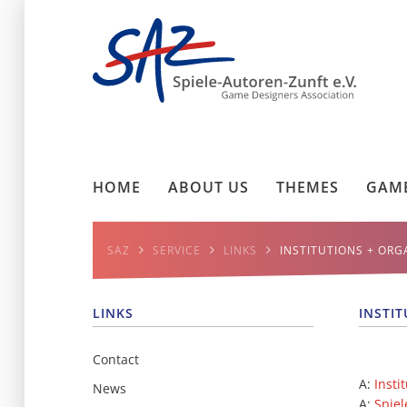
HOME
ABOUT US
THEMES
GAME
SAZ
SERVICE
LINKS
INSTITUTIONS + ORG
LINKS
INSTI
Contact
A:
Insti
News
A:
Spiel