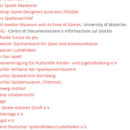
er Spiele Akademie
letop Game Designers Australia (TDGDA)
s Spellenarchief
iott Avedon Museum and Archive of Games
, University of Waterloo
DIG
- Centro di Documentazione e Informazione sul Giocho
Musée Suisse du Jeu
weizer Dachverband für Spiel und Kommunikation
weizer Ludotheken
n fair spielt
svereinigung für Kulturelle Kinder- und Jugendbildung e.V.
scher Verband der Spielwarenindustrie
sches Spielearchiv Nürnberg
sches Spielemuseum, Chemnitz
nweg Institut
ative Urheberrecht
aga
 Spiele-Autoren-Zunft e.V.
everlage e.V.
 gut e.V.
and Deutscher Spieliotheken/Ludotheken e.V.