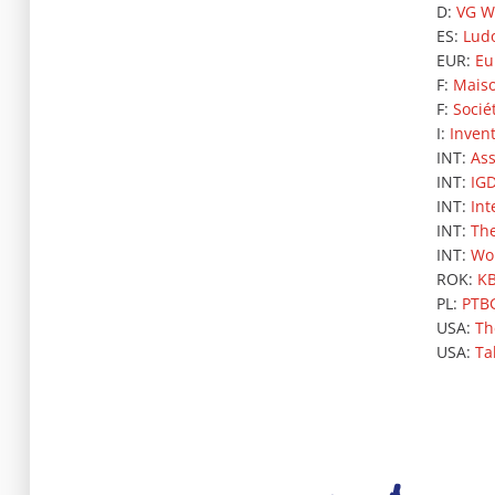
D:
VG W
ES:
Lud
EUR:
Eu
F:
Maiso
F:
Socié
I:
Invent
INT:
Ass
INT:
IGD
INT:
Int
INT:
The
INT:
Wor
ROK:
KB
PL:
PTBG
USA:
Th
USA:
Ta