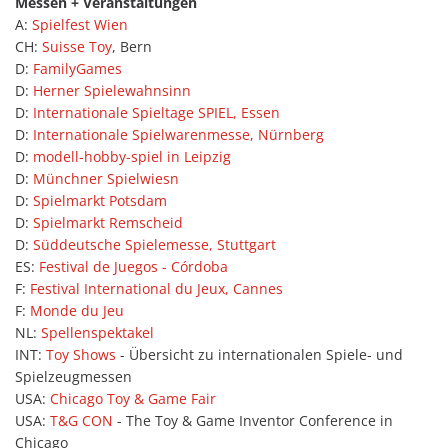
Messen + Veranstaltungen
A:
Spielfest Wien
CH:
Suisse Toy
, Bern
D:
FamilyGames
D:
Herner Spielewahnsinn
D:
Internationale Spieltage SPIEL, Essen
D:
Internationale Spielwarenmesse, Nürnberg
D:
modell-hobby-spiel in Leipzig
D:
Münchner Spielwiesn
D:
Spielmarkt Potsdam
D:
Spielmarkt Remscheid
D:
Süddeutsche Spielemesse, Stuttgart
ES:
Festival de Juegos - Córdoba
F:
Festival International du Jeux, Cannes
F:
Monde du Jeu
NL:
Spellenspektakel
INT:
Toy Shows
- Übersicht zu internationalen Spiele- und
Spielzeugmessen
USA:
Chicago Toy & Game Fair
USA:
T&G CON
- The Toy & Game Inventor Conference in
Chicago