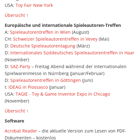
USA:
Toy Fair New York
Übersicht
↑
Europäische und internationale Spieleautoren-Treffen
A:
Spieleautorentreffen in Wien
(August)
CH:
Schweizer Spieleautorentreffen in Vevey
(Mai)
D:
Deutsche Spieleautorentagung
(März)
D:
Internationales Süddeutsches Spieleautorentreffen in Haar
(November)
D:
SAZ-Party
– Freitag Abend während der Internationalen
Spielwarenmesse in Nürnberg (Januar/Februar)
D:
Spieleautorentreffen in Göttingen
(Juni)
I:
IDEAG in Piossasco
(Januar)
USA:
TAGIE - Toy & Game Inventor Expo in Chicago
(November)
Übersicht
↑
Software
Acrobat Reader
– die aktuelle Version zum Lesen von PDF-
Dokumenten – kostenlos