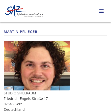
MARTIN PFLIEGER
STUDIO SPIELRAUM
Friedrich-Engels-Straße 17
07545 Gera
Deutschland