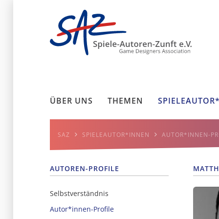
ÜBER UNS
THEMEN
SPIELEAUTOR
SAZ
SPIELEAUTOR*INNEN
AUTOR*INNEN-PR
AUTOREN-PROFILE
MATTH
Selbstverständnis
Autor*innen-Profile