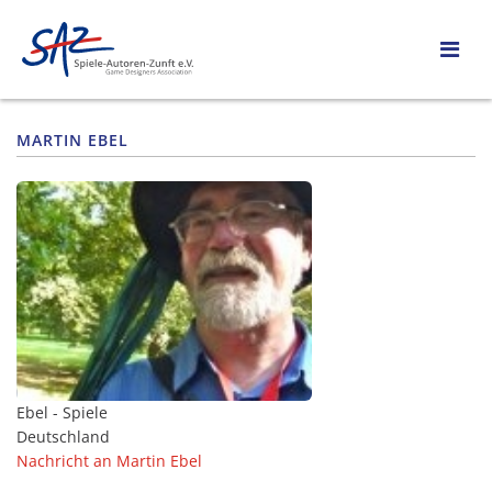
MARTIN EBEL
Ebel - Spiele
Deutschland
Nachricht an Martin Ebel