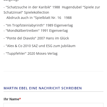
- "Schatzsuche in der Karibik" 1988 Hugendubel "Spiele zur
Schatzinsel" Spielekollection
Abdruck auch in "Spielblatt Nr. 16 1988
- "Im Tropfsteinlabyrinth" 1989 Eigenverlag
- "Mondkälbertreiben" 1991 Eigenverlag
- "Ponte del Diavolo" 2007 Hans im Glück
- "Alex & Co 2010 SAZ und ESG zum Jubiläum
- "Tuppfehler" 2020 Moses-Verlag
MARTIN EBEL EINE NACHRICHT SCHREIBEN
Ihr Name
*