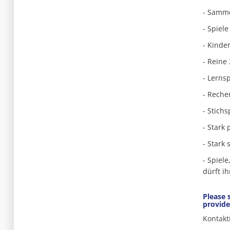
- Samme
- Spiel
- Kinde
- Reine
- Lernsp
- Reche
- Stichs
- Stark 
- Stark
- Spiel
dürft i
Please 
provide
Kontakt