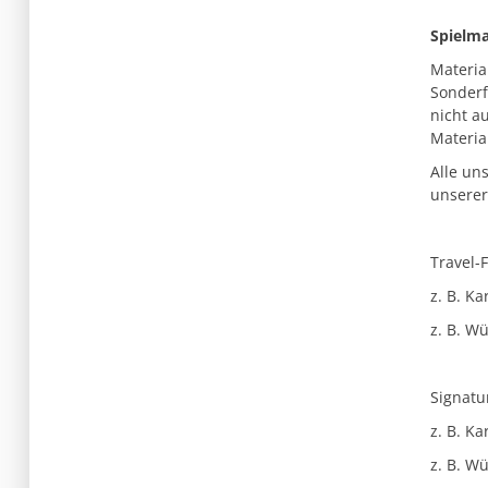
Spielma
Materia
Sonderf
nicht a
Materia
Alle un
unserer
Travel-
z. B. Ka
z. B. W
Signatu
z. B. Ka
z. B. Wü