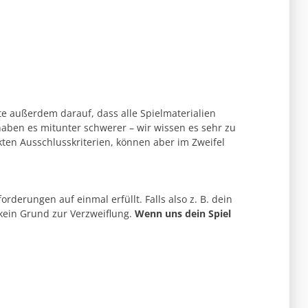
 außerdem darauf, dass alle Spielmaterialien
 haben es mitunter schwerer – wir wissen es sehr zu
kten Ausschlusskriterien, können aber im Zweifel
rderungen auf einmal erfüllt. Falls also z. B. dein
 kein Grund zur Verzweiflung.
Wenn uns dein Spiel