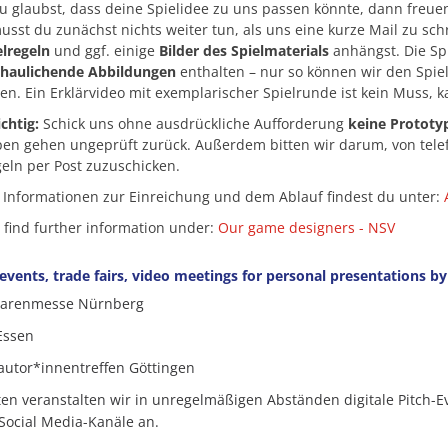
 glaubst, dass deine Spielidee zu uns passen könnte, dann freuen
usst du zunächst nichts weiter tun, als uns eine kurze Mail zu sch
elregeln
und ggf. einige
Bilder des Spielmaterials
anhängst. Die Spi
haulichende Abbildungen
enthalten – nur so können wir den Spielv
len. Ein Erklärvideo mit exemplarischer Spielrunde ist kein Muss,
chtig:
Schick uns ohne ausdrückliche Aufforderung
keine Prototy
pen gehen ungeprüft zurück. Außerdem bitten wir darum, von tel
geln per Post zuzuschicken.
 Informationen zur Einreichung und dem Ablauf findest du unter:
 find further information under:
Our game designers - NSV
 events, trade fairs, video meetings for personal presentations b
warenmesse Nürnberg
 Essen
eautor*innentreffen Göttingen
en veranstalten wir in unregelmäßigen Abständen digitale Pitch-E
Social Media-Kanäle an.