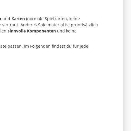
n
und
Karten
(normale Spielkarten, keine
vertraut. Anderes Spielmaterial ist grundsätzlich
llen
sinnvolle Komponenten
und keine
ate passen. Im Folgenden findest du für jede