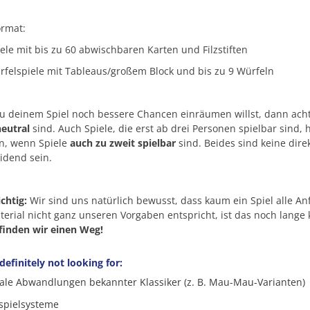
ormat:
iele mit bis zu 60 abwischbaren Karten und Filzstiften
ürfelspiele mit Tableaus/großem Block und bis zu 9 Würfeln
 deinem Spiel noch bessere Chancen einräumen willst, dann achte
eutral
sind. Auch Spiele, die erst ab drei Personen spielbar sind,
n, wenn Spiele
auch zu zweit spielbar
sind. Beides sind keine dire
idend sein.
chtig:
Wir sind uns natürlich bewusst, dass kaum ein Spiel alle Anfo
terial nicht ganz unseren Vorgaben entspricht, ist das noch lange
, finden wir einen Weg!
definitely not looking for:
ale Abwandlungen bekannter Klassiker (z. B. Mau-Mau-Varianten)
nspielsysteme