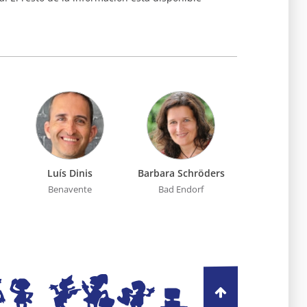
Luís Dinis
Barbara Schröders
APEX Ideens
Benavente
Bad Endorf
Untermeiti