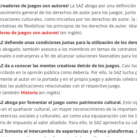
creadores de juegos son autores!
La SAZ aboga por una definición 
ocimiento general de los derechos de autor para los juegos. Junto
izaciones culturales, como Iniciativa por los derechos de autor, la
entativas de flexibilizar los principios de los derechos de autor. V
dores de juegos son autores!
(en inglés)
Z defiende unas condiciones justas para la utilización de los der
 abogado, también asesora a los miembros en temas de contratos y
nales o extranjeras a fin de alcanzar soluciones favorables para lo
Z da a conocer las mentes creativas detrás de los juegos.
Casi tod
rcibido en la opinión pública como debería. Por ello, la SAZ lucha
mente al autor en la portada y en el propio juego y además celebr
das las publicaciones relacionadas con el respectivo juego.
e también
Historia
(en inglés)
AZ aboga por fomentar el juego como patrimonio cultural.
Esto si
 en el quehacer cultural, un mayor reconocimiento de la importanci
tencias sociales y culturales, así como una equiparación con los lib
ia de impuesto al valor añadido. Para ello, la SAZ aprovecha su 
Z fomenta el intercambio de experiencias y ofrece plataformas.
L