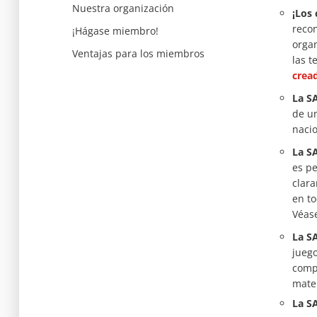
Nuestra organización
¡Los 
recon
¡Hágase miembro!
organ
Ventajas para los miembros
las t
crea
La SA
de un
nacio
La SA
es pe
clara
en to
Véas
La S
juego
compe
mater
La SA