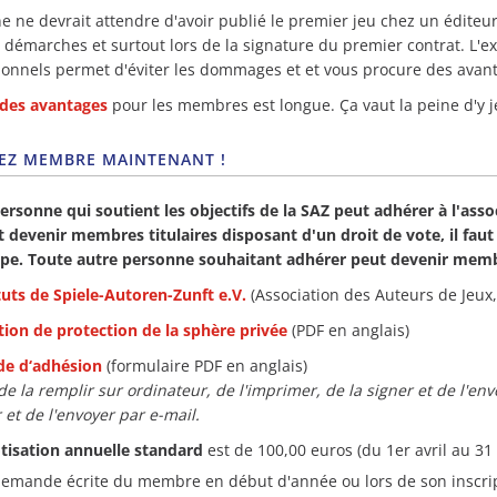
e ne devrait attendre d'avoir publié le premier jeu chez un éditeu
s démarches et surtout lors de la signature du premier contrat. L'e
ionnels permet d'éviter les dommages et et vous procure des avant
 des avantages
pour les membres est longue. Ça vaut la peine d'y je
EZ MEMBRE MAINTENANT !
ersonne qui soutient les objectifs de la SAZ peut adhérer à l'assoc
 devenir membres titulaires disposant d'un droit de vote, il fau
pe. Toute autre personne souhaitant adhérer peut devenir memb
tuts
de
Spiele-Autoren-Zunft e.V.
(Association des Auteurs de Jeux,
tion de protection de la sphère privée
(PDF en anglais)
e d‘adhésion
(formulaire PDF en anglais)
t de la remplir sur ordinateur, de l'imprimer, de la signer et de l'en
et de l'envoyer par e-mail.
otisation annuelle standard
est de 100,00 euros (du 1er avril au 31
demande écrite du membre en début d'année ou lors de son inscri