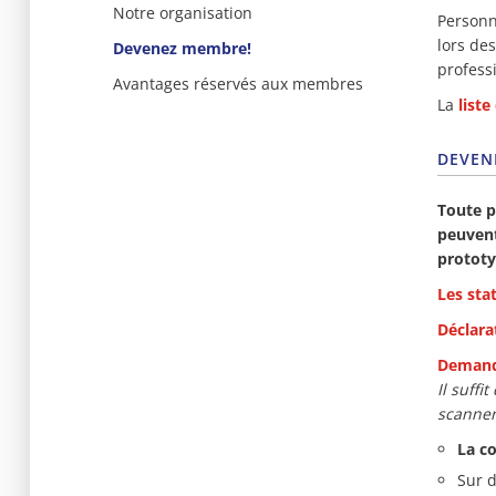
Notre organisation
Personn
lors de
Devenez membre!
profess
Avantages réservés aux membres
La
liste
DEVEN
Toute p
peuvent
prototy
Les sta
Déclara
Demand
Il suffi
scanner 
La c
Sur 