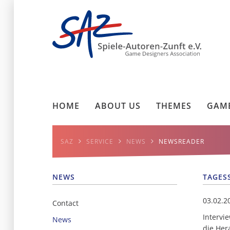
HOME
ABOUT US
THEMES
GAME
SAZ
SERVICE
NEWS
NEWSREADER
NEWS
TAGES
03.02.2
Contact
Intervi
News
die Her