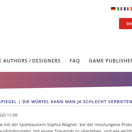
BE
 AUTHORS / DESIGNERS
FAQ
GAME PUBLISHE
SPIEGEL | DIE WÜRFEL KANN MAN JA SCHLECHT VERBIETE
020 11:09
ew mit der Spieleautorin Sophia Wagner, bei der misslungene Prot
ausforderungen, mit einem Traumjob zu überleben, und wie wichtig