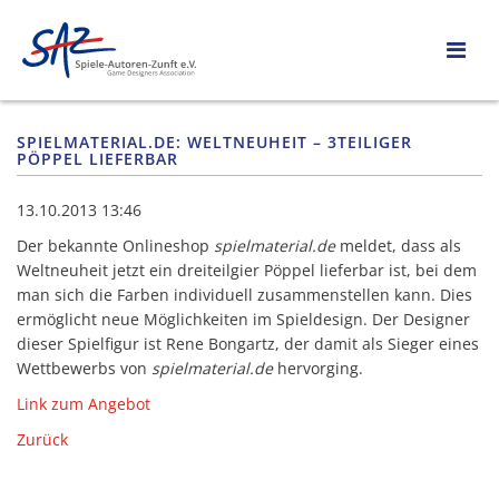
SPIELMATERIAL.DE: WELTNEUHEIT – 3TEILIGER
PÖPPEL LIEFERBAR
13.10.2013 13:46
Der bekannte Onlineshop
spielmaterial.de
meldet, dass als
Weltneuheit jetzt ein dreiteilgier Pöppel lieferbar ist, bei dem
man sich die Farben individuell zusammenstellen kann. Dies
ermöglicht neue Möglichkeiten im Spieldesign. Der Designer
dieser Spielfigur ist Rene Bongartz, der damit als Sieger eines
Wettbewerbs von
spielmaterial.de
hervorging.
Link zum Angebot
Zurück