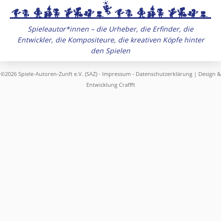
Spieleautor*innen – die Urheber, die Erfinder, die
Entwickler, die Kompositeure, die kreativen Köpfe hinter
den Spielen
©2026 Spiele-Autoren-Zunft e.V. (SAZ) -
Impressum
-
Datenschutzerklärung
| Design &
Entwicklung
Craffft