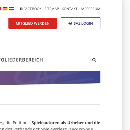
FACEBOOK
SITEMAP
KONTAKT
IMPRESSUM
MITGLIED WERDEN
SAZ LOGIN
TGLIEDERBEREICH
rg
die Petition: „
Spieleautoren als Urheber und die
ng des Verbands der Spieleverlage
(Fachgruppe