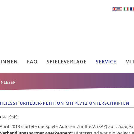
*INNEN
FAQ
SPIELEVERLAGE
SERVICE
MI
ENLESER
HLIESST URHEBER-PETITION MIT 4.712 UNTERSCHRIFTEN
014 19:49
pril 2013 startete die Spiele-Autoren-Zunft e.V. (SAZ) auf
change.o
 Verhandlungspartner anerkennen!“
Hintergrund war die Weigeru