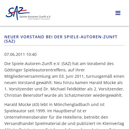
NEUER VORSTAND BEI DER SPIELE-AUTOREN-ZUNFT
(SAZ)
07.06.2011 10:40
Die Spiele-Autoren-Zunft e.V. (SAZ) hat am Vorabend des
Göttinger Spieleautorentreffens, auf ihrer
Mitgliederversammlung am 03. Juni 2011, turnusgemäß einen
neuen Vorstand gewählt: Neu hinzu kamen Harald Mücke als
1. Vorsitzender und Dr. Michael Feldkötter als 2. Vorsitzender,
Christian Beiersdorf wurde als Schatzmeister wiedergewählt.
Harald Mücke (43) lebt in Mönchengladbach und ist
Spieleautor seit 1999. Im Hauptberuf ist er
Unternehmensberater für die Hotellerie, betreibt den
Versandhandel Spielmaterial.de und publiziert im Kleinverlag