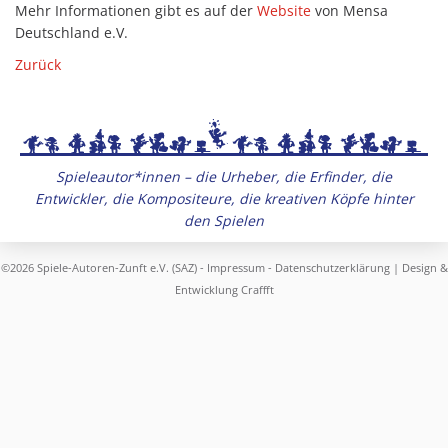
Mehr Informationen gibt es auf der
Website
von Mensa
Deutschland e.V.
Zurück
Spieleautor*innen – die Urheber, die Erfinder, die
Entwickler, die Kompositeure, die kreativen Köpfe hinter
den Spielen
©2026 Spiele-Autoren-Zunft e.V. (SAZ) -
Impressum
-
Datenschutzerklärung
| Design &
Entwicklung
Craffft