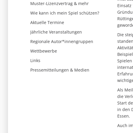
Muster-Lizenzvertrag & mehr
Einsatz
Gründun
Wie kann ich mein Spiel schützen?
Rütting
Aktuelle Termine
geword
Jährliche Veranstaltungen
Die ste
standen
Regionale Autor*innengruppen
Aktivit
Wettbewerbe
Beispie
Links
Spielen
interna
Pressemitteilungen & Medien
Erfahru
wichtige
Als Mei
die Ver
Start d
in den 
Essen.
Auch im