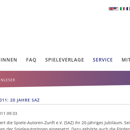
*INNEN
FAQ
SPIELEVERLAGE
SERVICE
MI
ENLESER
011: 20 JAHRE SAZ
011 09:33
ert die Spiele-Autoren-Zunft e.V. (SAZ) ihr 20-jähriges Jubiläum. Se
sen der SpieleautorInnen eingesetzt. Dazu gehörte auch die Förd