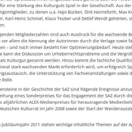
 für eine Stärkung des Kulturguts Spiel in der Gesellschaft. Aus 
gsmitglieder, zu denen u.a. Hajo Bücken, Dirk Hanneforth, Max K
er, Karl-Heinz Schmiel, Klaus Teuber und Detlef Wendt gehörten, s
en.
igenden Mitgliederzahlen sind auch Ausdruck für die wachsende 
 vor allem die Nennung der AutorInnen durch die Verlage sowie f
äten – und noch immer besteht hier Optimierungsbedarf. Heute stell
le kann die Diskussion um Urheberrechtsprobleme und die Vergröß
 als Kulturgut genannt werden. Hinzu kommt die fachliche Qualifiz
tional stark wachsenden Markt erforderlich wird, um erfolgreich Spi
ngsaustausch, die Unterstützung von Fachveranstaltungen sowie di
 Rolle.
lensteine in der Geschichte der SAZ sind folgende Ereignisse anzu
leihung eines Sonderpreises für das Engagement der SAZ durch die 
es alljährlichen ALEX-Medienpreises für herausragende Medienbei
Deutschen Kulturrat im Jahr 2008 sowie der Start der Wanderausstel
 Jubiläumsjahr 2011 stehen wichtige inhaltliche Themen auf der 