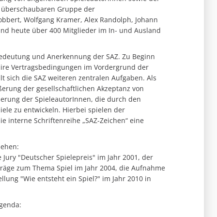
der überschaubaren Gruppe der
obbert, Wolfgang Kramer, Alex Randolph, Johann
ind heute über 400 Mitglieder im In- und Ausland
Bedeutung und Anerkennung der SAZ. Zu Beginn
aire Vertragsbedingungen im Vordergrund der
t sich die SAZ weiteren zentralen Aufgaben. Als
erung der gesellschaftlichen Akzeptanz von
ierung der SpieleautorInnen, die durch den
ele zu entwickeln. Hierbei spielen der
e interne Schriftenreihe „SAZ-Zeichen“ eine
sehen:
Jury "Deutscher Spielepreis" im Jahr 2001, der
träge zum Thema Spiel im Jahr 2004, die Aufnahme
lung "Wie entsteht ein Spiel?" im Jahr 2010 in
Agenda: