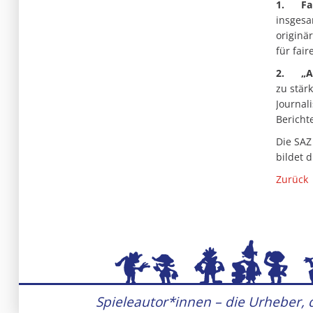
1.
Fa
insgesa
originä
für fai
2.
„A
zu stär
Journal
Bericht
Die SAZ
bildet 
Zurück
Spieleautor*innen – die Urheber, d